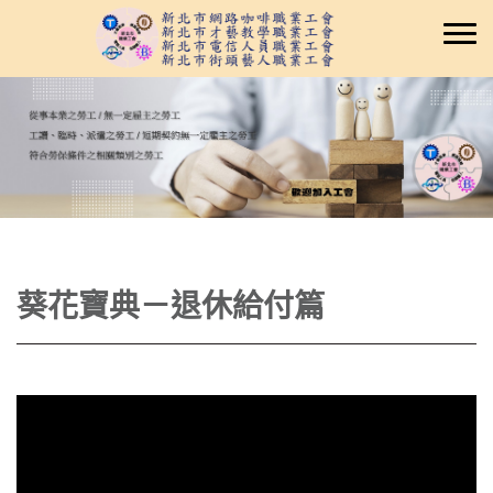
葵花寶典－退休給付篇