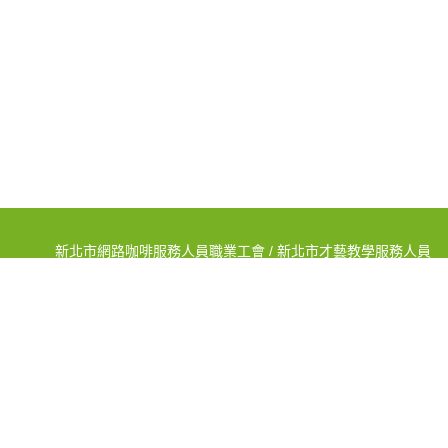
新北市網路咖啡服務人員職業工會 / 新北市才藝教學服務人員
職業工會
ADD:新北市蘆洲區長安街267巷7弄1號
TEL:(02)2848-8000 FAX:(02)8285-5847
新北市街頭藝人職業工會 / 新北市電信人員職業工會
ADD:新北市蘆洲區中央路105巷3號1樓
TEL:(02)2288-2276 FAX:(02)2285-1139