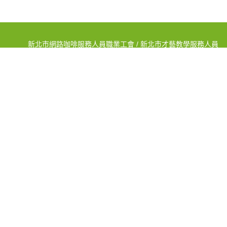
新北市網路咖啡服務人員職業工會 / 新北市才藝教學服務人員
職業工會
ADD:新北市蘆洲區長安街267巷7弄1號
TEL:(02)2848-8000 FAX:(02)8285-5847
新北市街頭藝人職業工會 / 新北市電信人員職業工會
ADD:新北市蘆洲區中央路105巷3號1樓
TEL:(02)2288-2276 FAX:(02)2285-1139
新北市才藝教學服務人員職業工會
ADD:新北市板橋區英士路6號1樓
TEL:(02)2250-9965