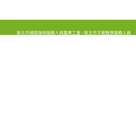
新北市網路咖啡服務人員職業工會 / 新北市才藝教學服務人員
職業工會
ADD:新北市蘆洲區長安街267巷7弄1號
TEL:(02)2848-8000 FAX:(02)8285-5847
新北市街頭藝人職業工會 / 新北市電信人員職業工會
ADD:新北市蘆洲區中央路105巷3號1樓
TEL:(02)2288-2276 FAX:(02)2285-1139
新北市才藝教學服務人員職業工會
ADD:新北市板橋區英士路6號1樓
TEL:(02)2250-9965